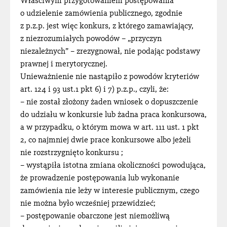
Właściwym przygotowaniem postępowania
o udzielenie zamówienia publicznego, zgodnie
z p.z.p. jest więc konkurs, z którego zamawiający,
z niezrozumiałych powodów – „przyczyn
niezależnych” – zrezygnował, nie podając podstawy
prawnej i merytorycznej.
Unieważnienie nie nastąpiło z powodów kryteriów
art. 124 i 93 ust.1 pkt 6) i 7) p.z.p., czyli, że:
– nie został złożony żaden wniosek o dopuszczenie
do udziału w konkursie lub żadna praca konkursowa,
a w przypadku, o którym mowa w art. 111 ust. 1 pkt
2, co najmniej dwie prace konkursowe albo jeżeli
nie rozstrzygnięto konkursu ;
– wystąpiła istotna zmiana okoliczności powodująca,
że prowadzenie postępowania lub wykonanie
zamówienia nie leży w interesie publicznym, czego
nie można było wcześniej przewidzieć;
– postępowanie obarczone jest niemożliwą