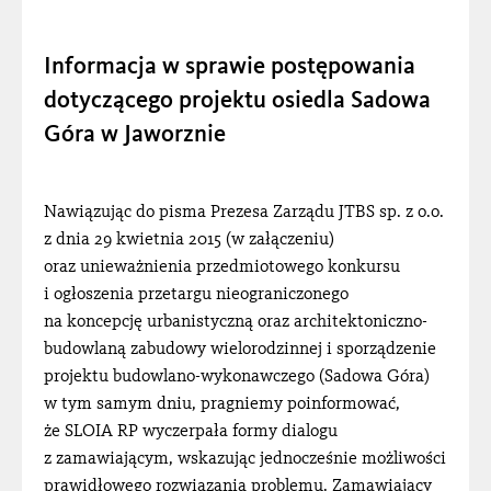
KONKURSY / PRZETARGI
Informacja w sprawie postępowania
POŻEGNANIE
dotyczącego projektu osiedla Sadowa
PRACA / PRAKTYKI
Góra w Jaworznie
WYDARZENIA
INFORMACJE SLOIA
Nawiązując do pisma Prezesa Zarządu JTBS sp. z o.o.
z dnia 29 kwietnia 2015 (w załączeniu)
oraz unieważnienia przedmiotowego konkursu
i ogłoszenia przetargu nieograniczonego
na koncepcję urbanistyczną oraz architektoniczno-
budowlaną zabudowy wielorodzinnej i sporządzenie
projektu budowlano-wykonawczego (Sadowa Góra)
w tym samym dniu, pragniemy poinformować,
że SLOIA RP wyczerpała formy dialogu
z zamawiającym, wskazując jednocześnie możliwości
prawidłowego rozwiązania problemu. Zamawiający