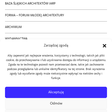
BAZA ŚLĄSKICH ARCHITEKTÓW IARP
FORMA – FORUM MŁODEJ ARCHITEKTURY
ARCHIWUM
WYDAWNICTWA
Zarządzaj zgodą
RODO
Aby zapewnić jak najlepsze wrażenia, korzystamy z technologii, takich jak pliki
cookie, do przechowywania i/lub uzyskiwania dostępu do informacji o urządzeniu.
KONTAKT
Zgoda na te technologie pozwoli nam przetwarzać dane, takie jak zachowanie
podczas przeglądania lub unikalne identyfikatory na tej stronie. Brak wyrażenia
zgody lub wycofanie zgody może niekorzystnie wpłynąć na niektóre cechy i
BIP SLOIARP
funkcje.
PROJEKT STRONY:
Akceptuję
ROMAN KACZMARCZYK,
Odmów
MARTYNA WAWROWSKA