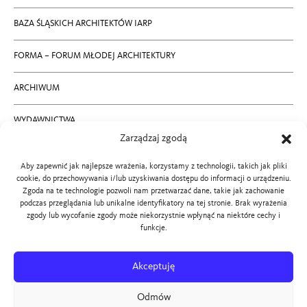
BAZA ŚLĄSKICH ARCHITEKTÓW IARP
FORMA – FORUM MŁODEJ ARCHITEKTURY
ARCHIWUM
WYDAWNICTWA
Zarządzaj zgodą
RODO
Aby zapewnić jak najlepsze wrażenia, korzystamy z technologii, takich jak pliki
cookie, do przechowywania i/lub uzyskiwania dostępu do informacji o urządzeniu.
KONTAKT
Zgoda na te technologie pozwoli nam przetwarzać dane, takie jak zachowanie
podczas przeglądania lub unikalne identyfikatory na tej stronie. Brak wyrażenia
zgody lub wycofanie zgody może niekorzystnie wpłynąć na niektóre cechy i
BIP SLOIARP
funkcje.
PROJEKT STRONY:
Akceptuję
ROMAN KACZMARCZYK,
Odmów
MARTYNA WAWROWSKA