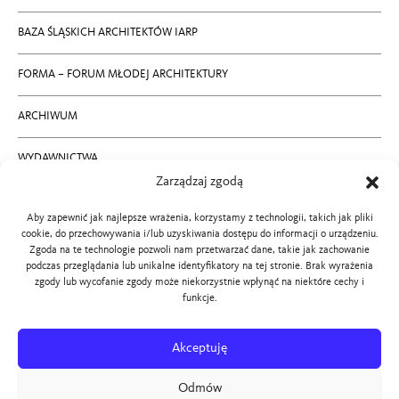
BAZA ŚLĄSKICH ARCHITEKTÓW IARP
FORMA – FORUM MŁODEJ ARCHITEKTURY
ARCHIWUM
WYDAWNICTWA
Zarządzaj zgodą
RODO
Aby zapewnić jak najlepsze wrażenia, korzystamy z technologii, takich jak pliki
cookie, do przechowywania i/lub uzyskiwania dostępu do informacji o urządzeniu.
KONTAKT
Zgoda na te technologie pozwoli nam przetwarzać dane, takie jak zachowanie
podczas przeglądania lub unikalne identyfikatory na tej stronie. Brak wyrażenia
zgody lub wycofanie zgody może niekorzystnie wpłynąć na niektóre cechy i
BIP SLOIARP
funkcje.
PROJEKT STRONY:
Akceptuję
ROMAN KACZMARCZYK,
Odmów
MARTYNA WAWROWSKA