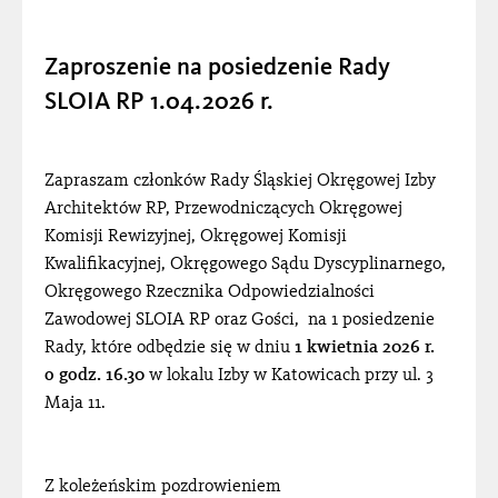
RADA
Zaproszenie na posiedzenie Rady
OKK
SLOIA RP 1.04.2026 r.
OKR
OSD
Zapraszam członków Rady Śląskiej Okręgowej Izby
OROZ
Architektów RP, Przewodniczących Okręgowej
Komisji Rewizyjnej, Okręgowej Komisji
ZESPÓŁ – SAMOPOMOC
Kwalifikacyjnej, Okręgowego Sądu Dyscyplinarnego,
Okręgowego Rzecznika Odpowiedzialności
ZESPÓŁ – RZECZOZNAWCÓW
Zawodowej SLOIA RP oraz Gości, na 1 posiedzenie
Rady, które odbędzie się w dniu
1 kwietnia 2026 r.
o godz. 16.30
w lokalu Izby w Katowicach przy ul. 3
Maja 11.
Z koleżeńskim pozdrowieniem