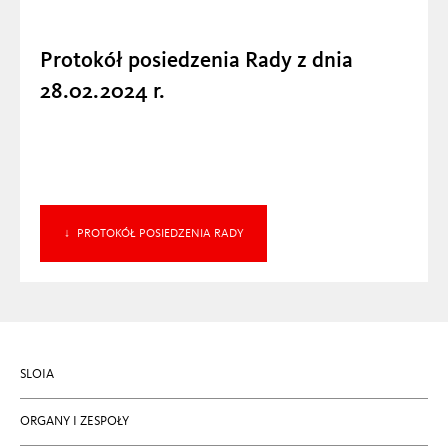
UCHWAŁY ZJAZDU
Protokół posiedzenia Rady z dnia
UCHWAŁY RADY
28.02.2024 r.
REGULACJE PRAWNE
LINKI
PROTOKÓŁ POSIEDZENIA RADY
SLOIA
ORGANY I ZESPOŁY